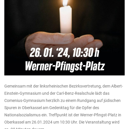
Gemeinsam mit der linksrheinischen Bezirksvertretung, dem Albert-
Einstein-Gymnasium und der Carl-Benz-Realschule lädt das
Comenius-Gymnasium herzlich zu einem Rundgang auf jüdischen
Spuren in Oberkassel am Gedenktag für die Opfer des
Nationalsozialismus ein. Treffpunkt ist der Werner-Pfingst-Platz in
Oberkassel am 26.01.2024 um 10:30 Uhr. Die Veranstaltung wird