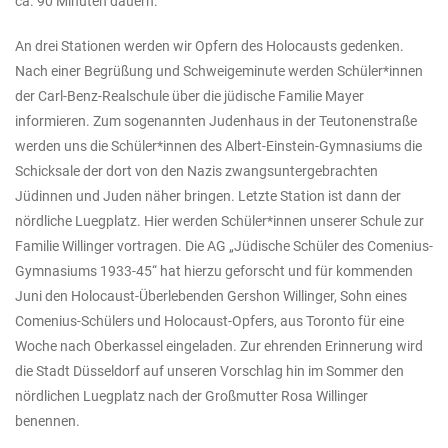
ca. 90 Minuten dauern.
An drei Stationen werden wir Opfern des Holocausts gedenken.
Nach einer Begrüßung und Schweigeminute werden Schüler*innen
der Carl-Benz-Realschule über die jüdische Familie Mayer
informieren. Zum sogenannten Judenhaus in der Teutonenstraße
werden uns die Schüler*innen des Albert-Einstein-Gymnasiums die
Schicksale der dort von den Nazis zwangsuntergebrachten
Jüdinnen und Juden näher bringen. Letzte Station ist dann der
nördliche Luegplatz. Hier werden Schüler*innen unserer Schule zur
Familie Willinger vortragen. Die AG „Jüdische Schüler des Comenius-
Gymnasiums 1933-45“ hat hierzu geforscht und für kommenden
Juni den Holocaust-Überlebenden Gershon Willinger, Sohn eines
Comenius-Schülers und Holocaust-Opfers, aus Toronto für eine
Woche nach Oberkassel eingeladen. Zur ehrenden Erinnerung wird
die Stadt Düsseldorf auf unseren Vorschlag hin im Sommer den
nördlichen Luegplatz nach der Großmutter Rosa Willinger
benennen.