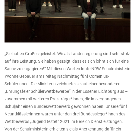
„Sie haben Großes geleistet. Wir als Landesregierung sind sehr stolz
auf ihre Leistung. Sie haben gezeigt, dass es sich lohnt sich für eine
Sache zu engagieren!“ Mit diesen Worten lobte NRW-Schulministerin
Yvonne Gebauer am Freitag Nachmittag fünf Comenius-
Schülerinnen. Die Ministerin zeichnete sie auf einer besonderen
„Ehrungsfeier Schülerwettbewerbe“ in der Essener Lichtburg aus –
zusammen mit weiteren Preisträger*innen, die im vergangenen
Schuljahr einen Bundeswettbewerb gewonnen haben. Unsere fünf
Neuntklässlerinnen waren unter den drei Bundessieger*innen des
Wettbewerbs „Jugend testet“ 2021 im Bereich Dienstleistungen.
Von der Schulministerin erhielten sie als Anerkennung dafür ein