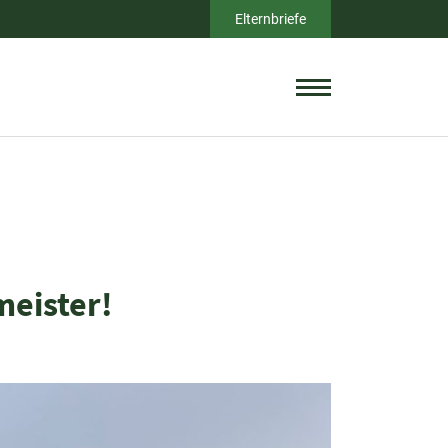
Elternbriefe
meister!