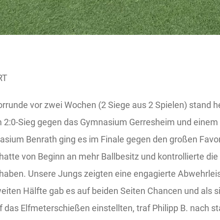
RT
orrunde vor zwei Wochen (2 Siege aus 2 Spielen) stand he
 2:0-Sieg gegen das Gymnasium Gerresheim und einem e
sium Benrath ging es im Finale gegen den großen Favori
tte von Beginn an mehr Ballbesitz und kontrollierte die 
aben. Unsere Jungs zeigten eine engagierte Abwehrleist
zweiten Hälfte gab es auf beiden Seiten Chancen und als 
as Elfmeterschießen einstellten, traf Philipp B. nach st