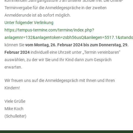
kommenden Jahrgangsstufe 5 an unserer Schule frei. Die Online-
Terminvergabe für die Anmeldegespräche in der zweiten
Anmelderunde ist ab sofort möglich.
Unter folgender Verlinkung
https://tempus-termine.com/termine/index.php?
anlagennr=132&anlagentoken=zsbh56usQ&anliegen=5517.1&stand
können Sie
vom Montag, 26. Februar 2024 bis zum Donnerstag, 29.
Februar 2024
individuell eine Uhrzeit unter „Termin vereinbaren“
auswählen, zu der wir Sie und Ihr Kind dann zum Gespräch
erwarten.
Wir freuen uns auf die Anmeldegespräch mit Ihnen und Ihren
Kindern!
Viele Grüße
Mike Koch
(Schulleiter)